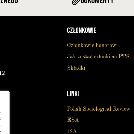
cznego
DOKUMENTY
CZŁONKOWIE
Członkowie honorowi
Jak zostać członkiem PTS
Składki
12
LINKI
Polish Sociological Review
,
o
ESA
h
ISA
”