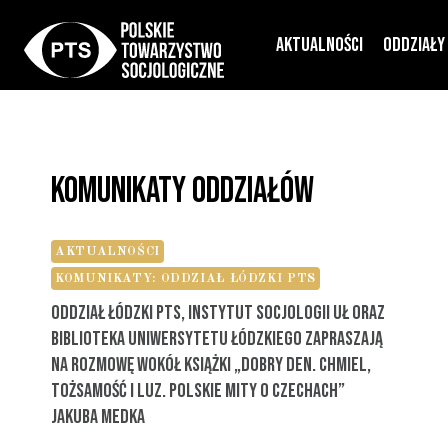
Przejdź
Aktualności
Oddziały
do
treści
Komunikaty Oddziałów
AKTUALNOŚCI
KOMUNIKATY: ODDZIAŁ ŁÓDZKI PTS
Oddział Łódzki PTS, Instytut Socjologii UŁ Oraz
Biblioteka Uniwersytetu Łódzkiego Zapraszają
Na Rozmowę Wokół Książki „Dobry Den. Chmiel,
Tożsamość I Luz. Polskie Mity O Czechach”
Jakuba Medka