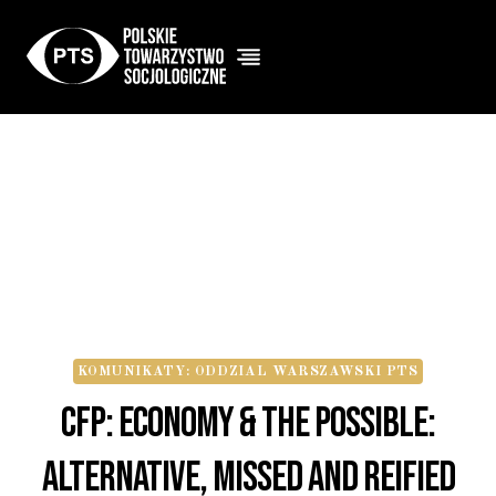
Przejdź
do
treści
KOMUNIKATY: ODDZIAL WARSZAWSKI PTS
CfP: Economy & The Possible:
Alternative, Missed And Reified