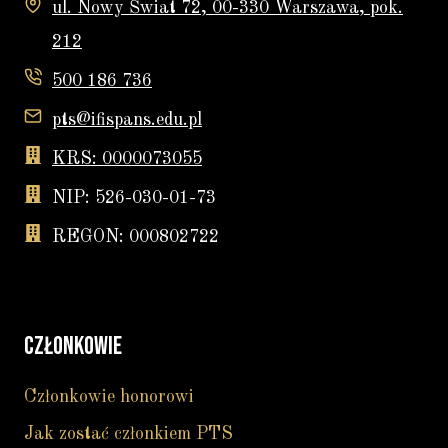
ul. Nowy Świat 72, 00-330 Warszawa, pok.
212
500 186 736
pts@ifispans.edu.pl
KRS: 0000073055
NIP: 526-030-01-73
REGON: 000802722
CZŁONKOWIE
Członkowie honorowi
Jak zostać członkiem PTS