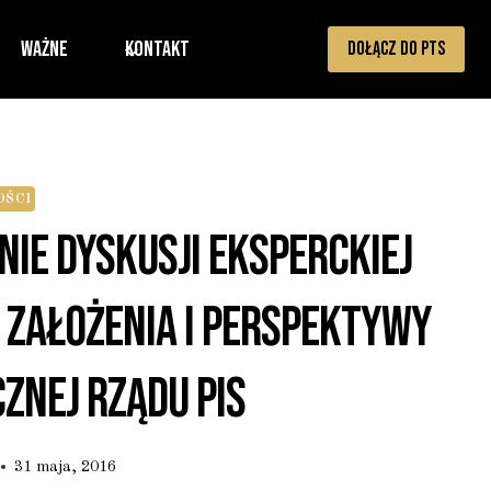
Ważne
Kontakt
DOŁĄCZ DO PTS
ŚCI
nie Dyskusji Eksperckiej
 Założenia I Perspektywy
znej Rządu PiS
31 maja, 2016