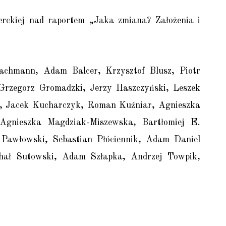
erckiej nad raportem „Jaka zmiana? Założenia i
Bachmann, Adam Balcer, Krzysztof Blusz, Piotr
Grzegorz Gromadzki, Jerzy Haszczyński, Leszek
a, Jacek Kucharczyk, Roman Kuźniar, Agnieszka
Agnieszka Magdziak-Miszewska, Bartłomiej E.
awłowski, Sebastian Płóciennik, Adam Daniel
chał Sutowski, Adam Szłapka, Andrzej Towpik,