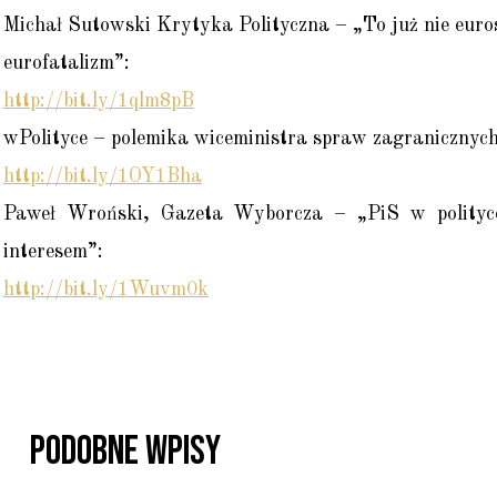
Michał Sutowski Krytyka Polityczna – „To już nie euro
eurofatalizm”:
http://bit.ly/1qlm8pB
wPolityce – polemika wiceministra spraw zagranicznyc
http://bit.ly/1OY1Bha
Paweł Wroński, Gazeta Wyborcza – „PiS w polityce 
interesem”:
http://bit.ly/1Wuvm0k
Podobne Wpisy