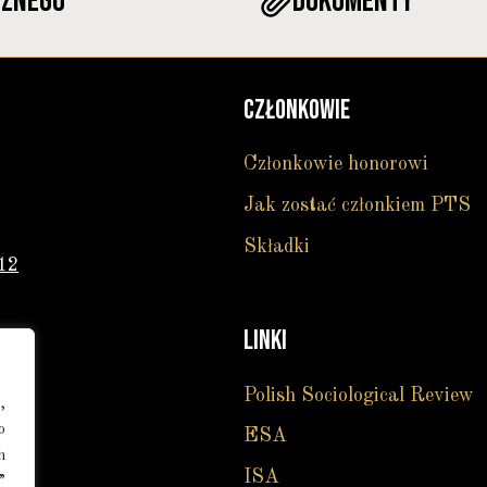
cznego
DOKUMENTY
CZŁONKOWIE
Członkowie honorowi
Jak zostać członkiem PTS
Składki
12
LINKI
Polish Sociological Review
,
o
ESA
h
ISA
”