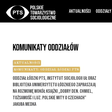
Przejdź
Aktualności
Oddziały
do
treści
Komunikaty Oddziałów
AKTUALNOŚCI
KOMUNIKATY: ODDZIAŁ ŁÓDZKI PTS
Oddział Łódzki PTS, Instytut Socjologii UŁ Oraz
Biblioteka Uniwersytetu Łódzkiego Zapraszają
Na Rozmowę Wokół Książki „Dobry Den. Chmiel,
Tożsamość I Luz. Polskie Mity O Czechach”
Jakuba Medka