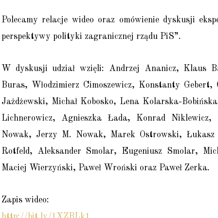
Polecamy relacje wideo oraz omówienie dyskusji eksp
perspektywy polityki zagranicznej rządu PiS”.
W dyskusji udział wzięli: Andrzej Ananicz, Klaus 
Buras, Włodzimierz Cimoszewicz, Konstanty Gebert, 
Jażdżewski, Michał Kobosko, Lena Kolarska-Bobińsk
Lichnerowicz, Agnieszka Łada, Konrad Niklewicz, 
Nowak, Jerzy M. Nowak, Marek Ostrowski, Łukasz P
Rotfeld, Aleksander Smolar, Eugeniusz Smolar, Mi
Maciej Wierzyński, Paweł Wroński oraz Paweł Zerka.
Zapis wideo:
http://bit.ly/1XZBLk1