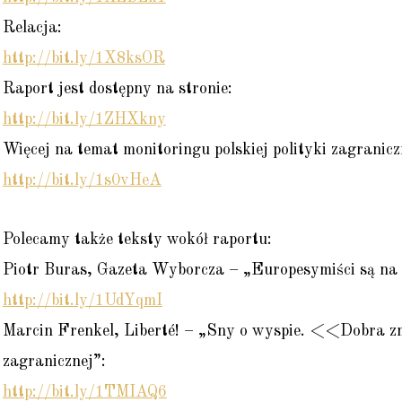
Relacja:
http://bit.ly/1X8ksOR
Raport jest dostępny na stronie:
http://bit.ly/1ZHXkny
Więcej na temat monitoringu polskiej polityki zagranicz
http://bit.ly/1s0vHeA
Polecamy także teksty wokół raportu:
Piotr Buras, Gazeta Wyborcza – „Europesymiści są na f
http://bit.ly/1UdYqmI
Marcin Frenkel, Liberté! – „Sny o wyspie. <<Dobra 
zagranicznej”:
http://bit.ly/1TMIAQ6